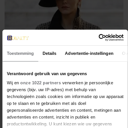
Toestemming
Details
Advertentie-instellingen
Ov
23 juni 2022
Verantwoord gebruik van uw gegevens
CHARLÈNE MAAKT EERSTE
Wij en
onze 1022 partners
verwerken je persoonlijke
OFFICIËLE REIS SINDS
gegevens (bijv. uw IP-adres) met behulp van
TERUGKEER
technologieën zoals cookies om informatie op uw apparaat
op te slaan en te gebruiken met als doel
Het heeft door alle complicaties even moeten duren.
gepersonaliseerde advertenties en content, metingen aan
advertenties en content, inzicht in publiek en
productontwikkeling. U kunt kiezen wie uw gegevens