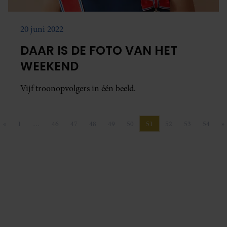
20 juni 2022
DAAR IS DE FOTO VAN HET
WEEKEND
Vijf troonopvolgers in één beeld.
«
1
…
46
47
48
49
50
51
52
53
54
»
Vorige pagina
Pagina
Pagina
Pagina
Pagina
Pagina
Pagina
Pagina
Pagina
Pagina
Pagina
V