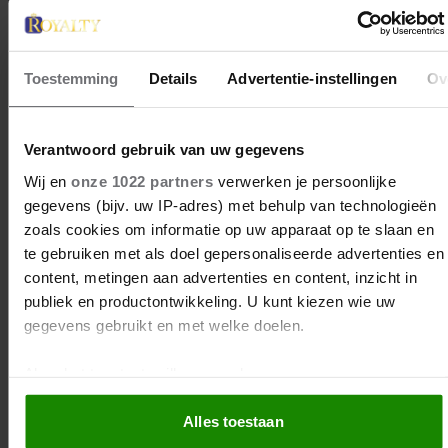
5 augustus 2026
PRINSES IRENE 87 JAAR: DE
ORANJE DIE ALTIJD HAAR
EIGEN PAD KOOS
Toestemming
Details
Advertentie-instellingen
Ov
Verantwoord gebruik van uw gegevens
Wij en
onze 1022 partners
verwerken je persoonlijke
gegevens (bijv. uw IP-adres) met behulp van technologieën
zoals cookies om informatie op uw apparaat op te slaan en
te gebruiken met als doel gepersonaliseerde advertenties en
content, metingen aan advertenties en content, inzicht in
publiek en productontwikkeling. U kunt kiezen wie uw
gegevens gebruikt en met welke doelen.
5 augustus 2026
DEZE TWEEDE NAAM ZAL DE
Als u het toestaat, willen we ook graag:
DOCHTER VAN PRINSES
Informatie verzamelen over uw geografische locatie,
EUGENIE WAARSCHIJNLIJK
Alles toestaan
die tot een paar meter nauwkeurig kan zijn