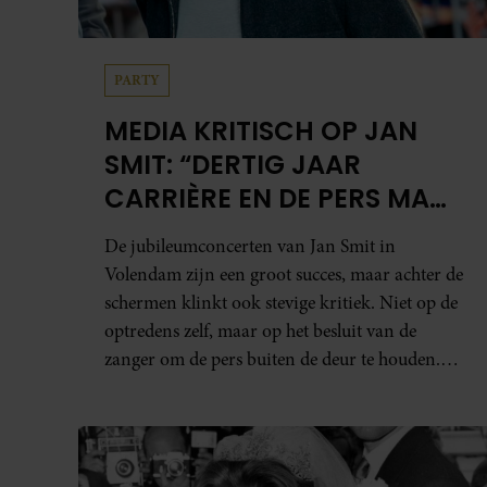
PARTY
MEDIA KRITISCH OP JAN
SMIT: “DERTIG JAAR
CARRIÈRE EN DE PERS MAG
NIET NAAR BINNEN”
De jubileumconcerten van Jan Smit in
Volendam zijn een groot succes, maar achter de
schermen klinkt ook stevige kritiek. Niet op de
optredens zelf, maar op het besluit van de
zanger om de pers buiten de deur te houden.
Tijdens de uitzending van ‘Shownieuws’ uitten
verschillende entertainmentjournalisten hun
teleurstelling. Volgens hen is Jan Smit de
afgelopen jaren steeds moeilijker bereikbaar