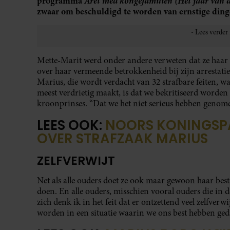
programma
Året med kongefamilien (Het jaar van d
zwaar om beschuldigd te worden van ernstige dingen
Mette-Marit werd onder andere verweten dat ze haar 
over haar vermeende betrokkenheid bij zijn arrestatie
Marius, die wordt verdacht van 32 strafbare feiten, 
meest verdrietig maakt, is dat we bekritiseerd worden
kroonprinses. “Dat we het niet serieus hebben genome
LEES OOK:
NOORS KONINGSPA
OVER STRAFZAAK MARIUS
ZELFVERWIJT
Net als alle ouders doet ze ook maar gewoon haar best, 
doen. En alle ouders, misschien vooral ouders die in 
zich denk ik in het feit dat er ontzettend veel zelfver
worden in een situatie waarin we ons best hebben ged