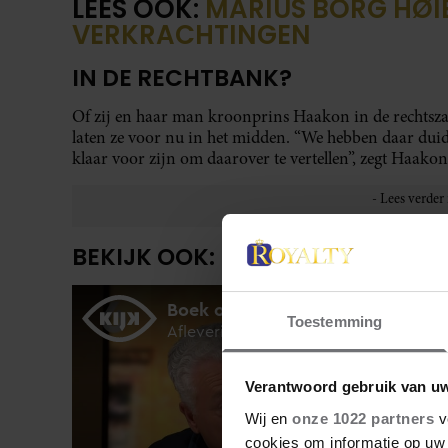
LEES OOK:
MARIUS BORG HØI
VERKRACHTINGEN
IN DE RECHTBANK?
Of zij en haar man kroonprins Haakon in de rechtszaal 
laten ze voor nu in het midden. “We hebben daar duide
klaar voor zijn om daarover te vertellen”, zegt Haakon
BEKIJK OOK:
Toestemming
Verantwoord gebruik van u
Wij en
onze 1022 partners
v
cookies om informatie op uw 