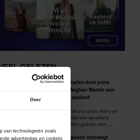
Over
p van technologieën zoals
erde advertenties en content,