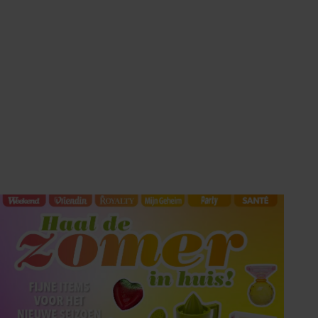
HET LAATSTE
SHOWBIZZ NIEUWS IN
UW INBOX?
Met de Showbuzz-nieuwsbrief krijgt u twee keer per