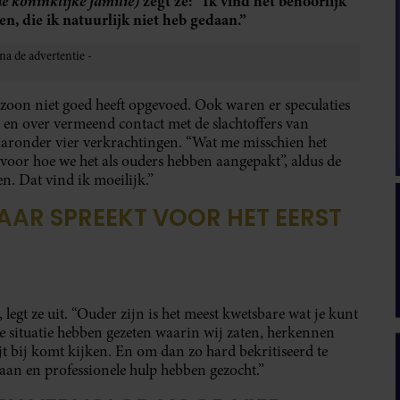
e koninklijke familie)
zegt ze: “Ik vind het behoorlijk
, die ik natuurlijk niet heb gedaan.”
zoon niet goed heeft opgevoed. Ook waren er speculaties
 en over vermeend contact met de slachtoffers van
waaronder vier verkrachtingen. “Wat me misschien het
 voor hoe we het als ouders hebben aangepakt”, aldus de
n. Dat vind ik moeilijk.”
AR SPREEKT VOOR HET EERST
legt ze uit. “Ouder zijn is het meest kwetsbare wat je kunt
de situatie hebben gezeten waarin wij zaten, herkennen
wijt bij komt kijken. En om dan zo hard bekritiseerd te
aan en professionele hulp hebben gezocht.”