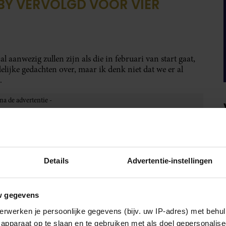
BY VERVOLGD VOOR VIER
aanwezig zullen zijn als die in februari van start gaat,
lijke gedachten over, maar ik denk niet dat we er al
.
Details
Advertentie-instellingen
w gegevens
erwerken je persoonlijke gegevens (bijv. uw IP-adres) met behul
apparaat op te slaan en te gebruiken met als doel gepersonalise