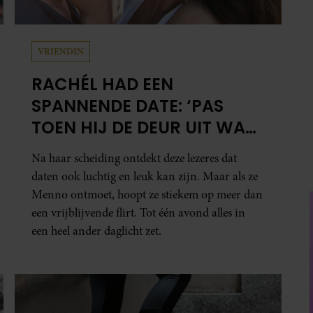
VRIENDIN
RACHÉL HAD EEN
SPANNENDE DATE: ‘PAS
TOEN HIJ DE DEUR UIT WAS,
BESEFTE IK WAT ER ECHT
Na haar scheiding ontdekt deze lezeres dat
WAS GEBEURD’
daten ook luchtig en leuk kan zijn. Maar als ze
Menno ontmoet, hoopt ze stiekem op meer dan
een vrijblijvende flirt. Tot één avond alles in
een heel ander daglicht zet.