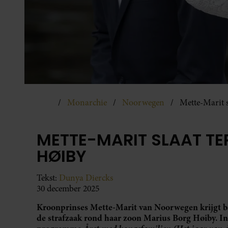
Monarchie
Noorwegen
Mette-Marit s
METTE-MARIT SLAAT TER
HØIBY
Tekst:
Dunya Diercks
30 december 2025
Kroonprinses Mette-Marit van Noorwegen krijgt b
de strafzaak rond haar zoon Marius Borg Høiby. 