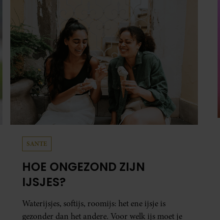
zanger dat hij lange tijd vooral overleefde en
steeds verder van zijn gevoel verwijderd raakte.
SANTE
HOE ONGEZOND ZIJN
IJSJES?
Waterijsjes, softijs, roomijs: het ene ijsje is
gezonder dan het andere. Voor welk ijs moet je