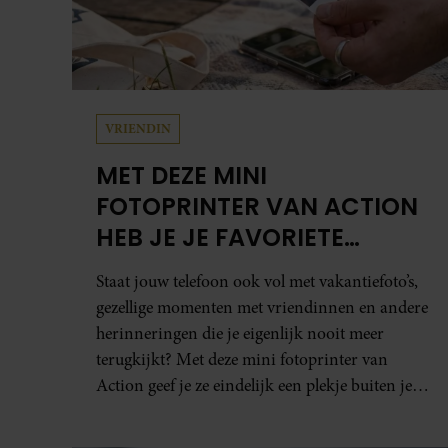
VRIENDIN
MET DEZE MINI
FOTOPRINTER VAN ACTION
HEB JE JE FAVORIETE
FOTO’S BINNEN ÉÉN MINUUT
Staat jouw telefoon ook vol met vakantiefoto’s,
IN HANDEN
gezellige momenten met vriendinnen en andere
herinneringen die je eigenlijk nooit meer
terugkijkt? Met deze mini fotoprinter van
Action geef je ze eindelijk een plekje buiten je
camerarol. En het leuke: binnen één minuut
heb je jouw foto al in handen.