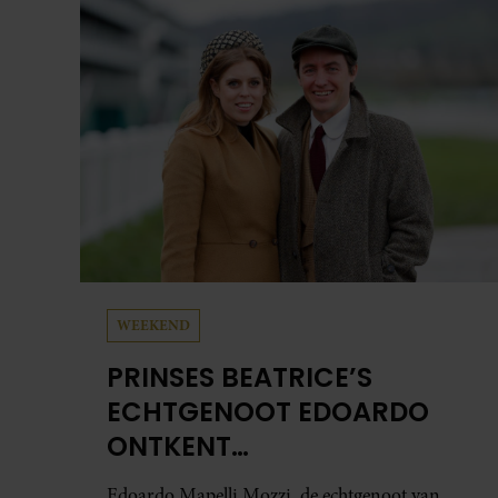
WEEKEND
PRINSES BEATRICE’S
ECHTGENOOT EDOARDO
ONTKENT
HUWELIJKSPROBLEMEN
Edoardo Mapelli Mozzi, de echtgenoot van