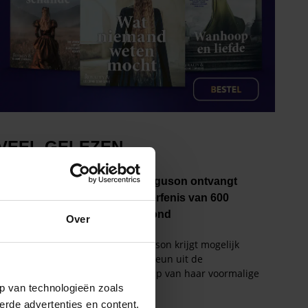
Over
p van technologieën zoals
erde advertenties en content,