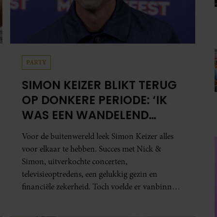
PARTY
SIMON KEIZER BLIKT TERUG
OP DONKERE PERIODE: ‘IK
WAS EEN WANDELEND
HOOFD’
Voor de buitenwereld leek Simon Keizer alles
voor elkaar te hebben. Succes met Nick &
Simon, uitverkochte concerten,
televisieoptredens, een gelukkig gezin en
financiële zekerheid. Toch voelde er vanbinnen
al jaren iets niet goed. In een openhartig
interview met ‘MAX Magazine’ vertelt de