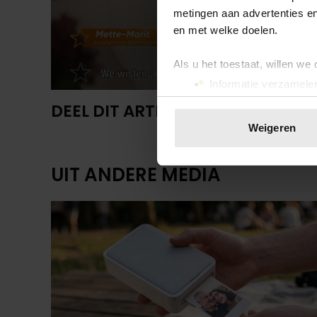
metingen aan advertenties en
en met welke doelen.
Als u het toestaat, willen we
Informatie verzamelen
Uw apparaat identific
DEEL DIT ARTIKEL OP SOCIAL MED
Lees meer over hoe uw perso
Weigeren
toestemming op elk moment wi
UIT ANDERE MEDIA
We gebruiken cookies om cont
websiteverkeer te analyseren
media, adverteren en analys
verstrekt of die ze hebben v
onze website blijft gebruiken.