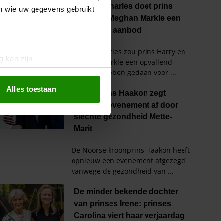
en wie uw gegevens gebruikt
g kan zijn
erprinting)
t
detailgedeelte
in. U kunt uw
Alles toestaan
 media te bieden en om ons
ze partners voor social
nformatie die u aan ze heeft
oord met onze cookies als u