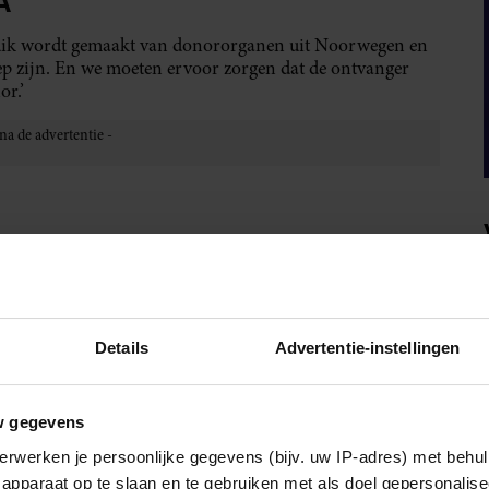
A
ebruik wordt gemaakt van donororganen uit Noorwegen en
ep zijn. En we moeten ervoor zorgen dat de ontvanger
or.’
ijgen op andere patiënten door haar positie als
nten geschikt zou zijn, zou gekeken worden wie de
Details
Advertentie-instellingen
w gegevens
erwerken je persoonlijke gegevens (bijv. uw IP-adres) met behul
apparaat op te slaan en te gebruiken met als doel gepersonalise