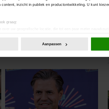
 content, inzicht in publiek en productontwikkeling. U kunt kiez
 ook graag:
 over uw geografische locatie, die tot een paar meter nauwkeuri
eren door het actief te scannen op specifieke eigenschappen (fing
IA!
onlijke gegevens worden verwerkt en stel uw voorkeuren in he
Aanpassen
jzigen of intrekken in de Cookieverklaring.
ent en advertenties te personaliseren, om functies voor social
. Ook delen we informatie over uw gebruik van onze site met on
e. Deze partners kunnen deze gegevens combineren met andere i
erzameld op basis van uw gebruik van hun services. U gaat akk