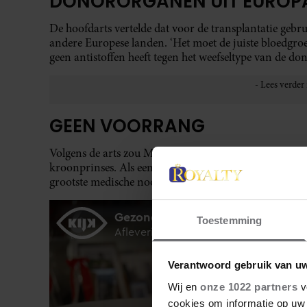
DONORORGANEN UIT EUROP
De hoofdarts vertelde dat voor de transplantatie g
andere Europese landen. ‘Het moet de juiste bloedgro
geen antistoffen heeft tegen het weefseltype van de don
GEEN VOORRANG
Volgens de arts zou Mette-Marit ook geen voorrang kr
kroonprinses. Als een donorlong voor meerdere patië
grootste medische noodzaak had.
Toestemming
Verantwoord gebruik van u
Wij en
onze 1022 partners
v
cookies om informatie op uw 