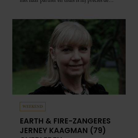
met haar partner en thuis is hij precies de
man op wie ze verliefd werd: lief, zorgzaam
en grappig. Toch merkt ze dat ze zich steeds
vaker schaamt zodra ze samen onder de
mensen zijn.
WEEKEND
EARTH & FIRE-ZANGERES
JERNEY KAAGMAN (79)