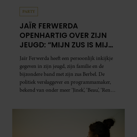
PARTY
JAÏR FERWERDA
OPENHARTIG OVER ZIJN
JEUGD: “MIJN ZUS IS MIJN
MORELE KOMPAS”
Jaïr Ferwerda heeft een persoonlijk inkijkje
gegeven in zijn jeugd, zijn familie en de
bijzondere band met zijn zus Berbel. De
politiek verslaggever en programmamaker,
bekend van onder meer ‘Jinek’, ‘Beau’, ‘Renze’,
‘Humberto’ en ‘RTL Tonight’, vertelt dat juist
zijn opvoeding de basis vormde voor zijn
carrière. Nog altijd kan hij voor advies bij
zijn zus terecht.