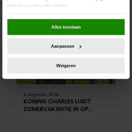
SPAANSE PERS RAAKT NIET
gebruikt en met welke doelen.
UITGEPRAAT OVER DE WILDE
COUPE VAN PRINSES LEONOR
Als u het toestaat, willen we ook graag:
Alles toestaan
Informatie verzamelen over uw geografische
locatie, die tot een paar meter nauwkeurig kan zijn
Uw apparaat identificeren door het actief te
Aanpassen
scannen op specifieke eigenschappen (fingerprinting)
Lees meer over hoe uw persoonlijke gegevens worden
verwerkt en stel uw voorkeuren in het
detailgedeelte
in.
Weigeren
U kunt uw toestemming op elk moment wijzigen of
intrekken in de Cookieverklaring.
We gebruiken cookies om content en advertenties te
6 augustus 2026
personaliseren, om functies voor social media te bieden
KONING CHARLES LUIDT
en om ons websiteverkeer te analyseren. Ook delen we
ZOMERVAKANTIE IN OP
informatie over uw gebruik van onze site met onze
GELIEFD SCHOTS LANDGOED
partners voor social media, adverteren en analyse. Deze
partners kunnen deze gegevens combineren met andere