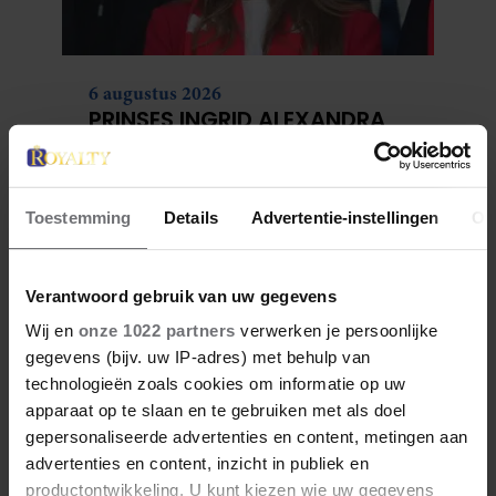
6 augustus 2026
PRINSES INGRID ALEXANDRA
VERVOLGT STUDENTENTIJD IN
OSLO
Toestemming
Details
Advertentie-instellingen
Ov
Verantwoord gebruik van uw gegevens
Wij en
onze 1022 partners
verwerken je persoonlijke
gegevens (bijv. uw IP-adres) met behulp van
technologieën zoals cookies om informatie op uw
apparaat op te slaan en te gebruiken met als doel
gepersonaliseerde advertenties en content, metingen aan
advertenties en content, inzicht in publiek en
6 augustus 2026
productontwikkeling. U kunt kiezen wie uw gegevens