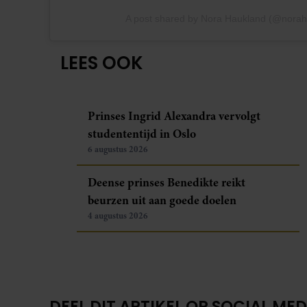
A post shared by Nora Haukland (@norah
LEES OOK
Prinses Ingrid Alexandra vervolgt
studententijd in Oslo
6 augustus 2026
Deense prinses Benedikte reikt
beurzen uit aan goede doelen
4 augustus 2026
DEEL DIT ARTIKEL OP SOCIAL MED