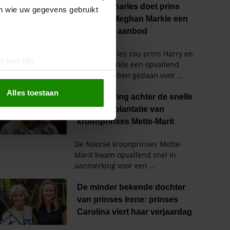
en wie uw gegevens gebruikt
g kan zijn
erprinting)
t
detailgedeelte
in. U kunt uw
Alles toestaan
 media te bieden en om ons
ze partners voor social
nformatie die u aan ze heeft
oord met onze cookies als u