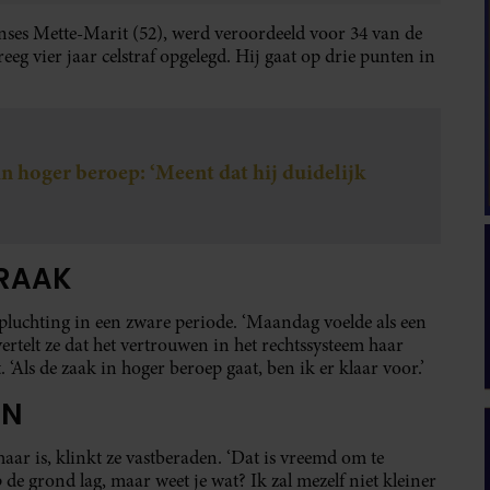
ses Mette-Marit (52), werd veroordeeld voor 34 van de
eeg vier jaar celstraf opgelegd. Hij gaat op drie punten in
n hoger beroep: ‘Meent dat hij duidelijk
PRAAK
uchting in een zware periode. ‘Maandag voelde als een
rtelt ze dat het vertrouwen in het rechtssysteem haar
 ‘Als de zaak in hoger beroep gaat, ben ik er klaar voor.’
EN
aar is, klinkt ze vastberaden. ‘Dat is vreemd om te
de grond lag, maar weet je wat? Ik zal mezelf niet kleiner