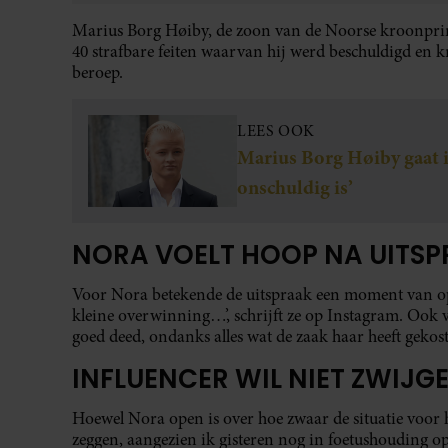
Marius Borg Høiby, de zoon van de Noorse kroonprin
40 strafbare feiten waarvan hij werd beschuldigd en kr
beroep.
LEES OOK
Marius Borg Høiby gaat i
onschuldig is’
NORA VOELT HOOP NA UITS
Voor Nora betekende de uitspraak een moment van opl
kleine overwinning…’, schrijft ze op Instagram. Ook ve
goed deed, ondanks alles wat de zaak haar heeft gekost.
INFLUENCER WIL NIET ZWIJG
Hoewel Nora open is over hoe zwaar de situatie voor h
zeggen, aangezien ik gisteren nog in foetushouding op 