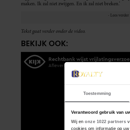
maken. Ik zal niet zwijgen. En ik zal niet breken.’
Tekst gaat verder onder de video.
BEKIJK OOK:
Toestemming
Verantwoord gebruik van u
Wij en
onze 1022 partners
v
cookies om informatie op uw 