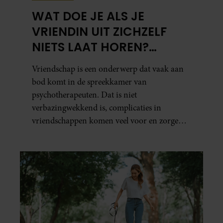
WAT DOE JE ALS JE
VRIENDIN UIT ZICHZELF
NIETS LAAT HOREN?
PSYCHOTHERAPEUT
Vriendschap is een onderwerp dat vaak aan
MARTINE GEEFT ADVIES.
bod komt in de spreekkamer van
psychotherapeuten. Dat is niet
verbazingwekkend is, complicaties in
vriendschappen komen veel voor en zorgen
voor veel stress.