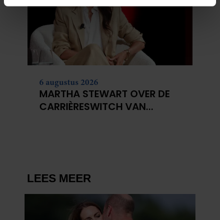
intrekken in de Cookieverklaring.
We gebruiken cookies om content en advertenties te
personaliseren, om functies voor social media te bieden
en om ons websiteverkeer te analyseren. Ook delen we
informatie over uw gebruik van onze site met onze
partners voor social media, adverteren en analyse. Deze
6 augustus 2026
partners kunnen deze gegevens combineren met andere
MARTHA STEWART OVER DE
informatie die u aan ze heeft verstrekt of die ze hebben
CARRIÈRESWITCH VAN
verzameld op basis van uw gebruik van hun services. U
MEGHAN MARKLE: ‘ALLES
gaat akkoord met onze cookies als u onze website blijft
DRAAIT OM AUTHENTICITEIT’
gebruiken.