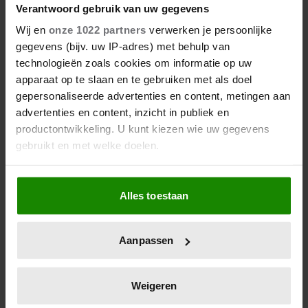
COUPE VAN PRINSES LEONOR
Verantwoord gebruik van uw gegevens
Wij en
onze 1022 partners
verwerken je persoonlijke
gegevens (bijv. uw IP-adres) met behulp van
technologieën zoals cookies om informatie op uw
apparaat op te slaan en te gebruiken met als doel
gepersonaliseerde advertenties en content, metingen aan
advertenties en content, inzicht in publiek en
productontwikkeling. U kunt kiezen wie uw gegevens
gebruikt en met welke doelen.
Als u het toestaat, willen we ook graag:
6 augustus 2026
Alles toestaan
Informatie verzamelen over uw geografische
KONING CHARLES LUIDT
locatie, die tot een paar meter nauwkeurig kan zijn
ZOMERVAKANTIE IN OP
Uw apparaat identificeren door het actief te
GELIEFD SCHOTS LANDGOED
Aanpassen
scannen op specifieke eigenschappen (fingerprinting)
Lees meer over hoe uw persoonlijke gegevens worden
verwerkt en stel uw voorkeuren in het
detailgedeelte
in.
Weigeren
U kunt uw toestemming op elk moment wijzigen of