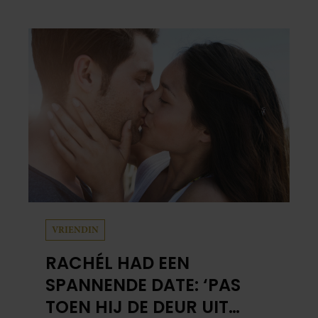
blikt hij terug op zijn indrukwekkende
carrière, maar maakt hij vooral duidelijk
waar zijn prioriteiten tegenwoordig liggen:
zijn gezin.
VRIENDIN
RACHÉL HAD EEN
SPANNENDE DATE: ‘PAS
TOEN HIJ DE DEUR UIT