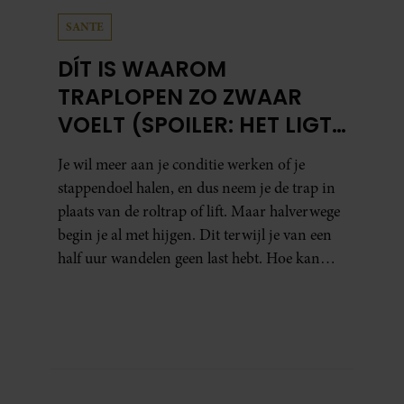
SANTE
DÍT IS WAAROM
TRAPLOPEN ZO ZWAAR
VOELT (SPOILER: HET LIGT
NIET AAN JE CONDITIE)
Je wil meer aan je conditie werken of je
stappendoel halen, en dus neem je de trap in
plaats van de roltrap of lift. Maar halverwege
begin je al met hijgen. Dit terwijl je van een
half uur wandelen geen last hebt. Hoe kan
dat?