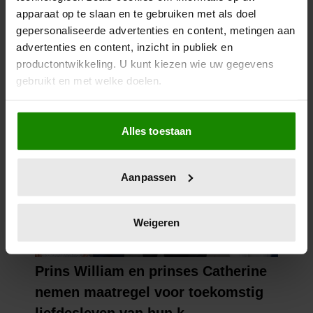
apparaat op te slaan en te gebruiken met als doel
gepersonaliseerde advertenties en content, metingen aan
advertenties en content, inzicht in publiek en
productontwikkeling. U kunt kiezen wie uw gegevens
gebruikt en met welke doelen.
Als u het toestaat, willen we ook graag:
Alles toestaan
Informatie verzamelen over uw geografische
locatie, die tot een paar meter nauwkeurig kan zijn
Uw apparaat identificeren door het actief te
Aanpassen
scannen op specifieke eigenschappen (fingerprinting)
Lees meer over hoe uw persoonlijke gegevens worden
verwerkt en stel uw voorkeuren in het
detailgedeelte
in.
Weigeren
U kunt uw toestemming op elk moment wijzigen of
intrekken in de Cookieverklaring.
We gebruiken cookies om content en advertenties te
personaliseren, om functies voor social media te bieden