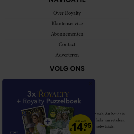
Over Royalty
Klantenservice
Abonnementen
Contact
Adverteren
VOLG ONS
Royalty participeert in diverse affiliate marketing programma’s, dat houdt in
dat Royalty commissies ontvangt voor aankopen middels links van retailers.
Deze website wordt niet gesponsord door de genoemde webwinkels.