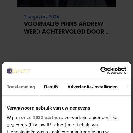
7 augustus 2026
VOORMALIG PRINS ANDREW
WERD ACHTERVOLGD DOOR
VERMEENDE STALKER MET
BIVAKMUTS
Toestemming
Details
Advertentie-instellingen
Ov
Verantwoord gebruik van uw gegevens
Wij en
onze 1022 partners
verwerken je persoonlijke
gegevens (bijv. uw IP-adres) met behulp van
technologieën zoals cookies om informatie op uw