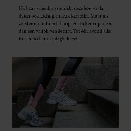
WAS, BESEFTE IK WAT ER
Na haar scheiding ontdekt deze lezeres dat
ECHT WAS GEBEURD’
daten ook luchtig en leuk kan zijn. Maar als
ze Menno ontmoet, hoopt ze stiekem op meer
dan een vrijblijvende flirt. Tot één avond alles
in een heel ander daglicht zet.