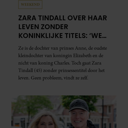
WEEKEND
ZARA TINDALL OVER HAAR
LEVEN ZONDER
KONINKLIJKE TITELS: ‘WE
HEBBEN ENORM VEEL
Ze is de dochter van prinses Anne, de oudste
GELUK GEHAD’
kleindochter van koningin Elizabeth en de
nicht van koning Charles. Toch gaat Zara
Tindall (45) zonder prinsessentitel door het
leven. Geen probleem, vindt ze zelf.