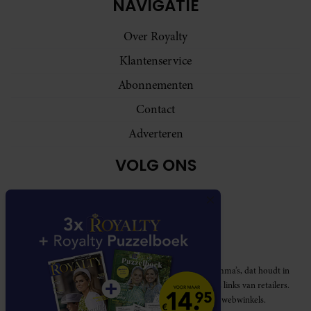
NAVIGATIE
Over Royalty
Klantenservice
Abonnementen
Contact
Adverteren
VOLG ONS
Royalty participeert in diverse affiliate marketing programma’s, dat houdt in
dat Royalty commissies ontvangt voor aankopen middels links van retailers.
Deze website wordt niet gesponsord door de genoemde webwinkels.