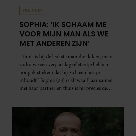
VRIENDIN
SOPHIA: ‘IK SCHAAM ME
VOOR MIJN MAN ALS WE
MET ANDEREN ZIJN’
“Thuis is hij de leukste man die ik ken, maar
zodra we een verjaardag of etentje hebben,
hoop ik stiekem dat hij zich een beetje
inhoudt.” Sophia (38) is al twaalf jaar samen
met haar partner en thuis is hij precies de
man op wie ze verliefd werd: lief, zorgzaam
en grappig. Toch merkt ze dat ze zich steeds
vaker schaamt zodra ze samen onder de
mensen zijn.