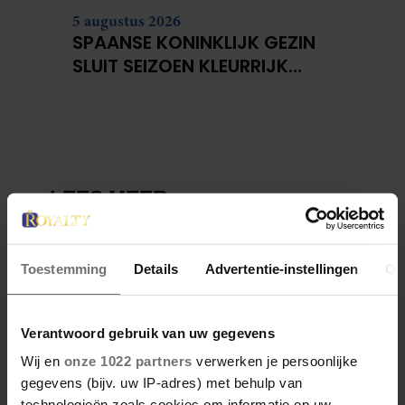
5 augustus 2026
SPAANSE KONINKLIJK GEZIN
SLUIT SEIZOEN KLEURRIJK
GEKLEED AF TIJDENS
TRADITIONELE RECEPTIE
Toestemming
Details
Advertentie-instellingen
Ov
Verantwoord gebruik van uw gegevens
Wij en
onze 1022 partners
verwerken je persoonlijke
gegevens (bijv. uw IP-adres) met behulp van
technologieën zoals cookies om informatie op uw