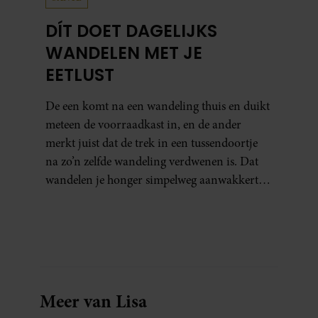
DÍT DOET DAGELIJKS
WANDELEN MET JE
EETLUST
De een komt na een wandeling thuis en duikt
meteen de voorraadkast in, en de ander
merkt juist dat de trek in een tussendoortje
na zo’n zelfde wandeling verdwenen is. Dat
wandelen je honger simpelweg aanwakkert,
blijkt uit onderzoek een stuk te kort door de
bocht. Er gebeurt iets veel interessanters.
Meer van Lisa