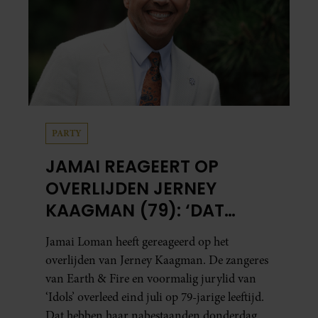
PARTY
JAMAI REAGEERT OP
OVERLIJDEN JERNEY
KAAGMAN (79): ‘DAT
VERTROUWEN ZAL IK
Jamai Loman heeft gereageerd op het
NOOIT VERGETEN’
overlijden van Jerney Kaagman. De zangeres
van Earth & Fire en voormalig jurylid van
‘Idols’ overleed eind juli op 79-jarige leeftijd.
Dat hebben haar nabestaanden donderdag