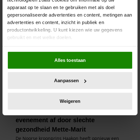
apparaat op te slaan en te gebruiken met als doel
gepersonaliseerde advertenties en content, metingen aan
advertenties en content, inzicht in publiek en
productontwikkeling. U kunt kiezen wie uw gegevens
gebruikt en met welke doelen.
Als u het toestaat, willen we ook graag:
Alles toestaan
Informatie verzamelen over uw geografische
locatie, die tot een paar meter nauwkeurig kan zijn
Uw apparaat identificeren door het actief te
Aanpassen
scannen op specifieke eigenschappen (fingerprinting)
Lees meer over hoe uw persoonlijke gegevens worden
verwerkt en stel uw voorkeuren in het
detailgedeelte
in.
Weigeren
U kunt uw toestemming op elk moment wijzigen of
intrekken in de Cookieverklaring.
We gebruiken cookies om content en advertenties te
personaliseren, om functies voor social media te bieden