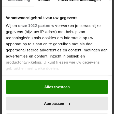
Verantwoord gebruik van uw gegevens
Wij en
onze 1022 partners
verwerken je persoonlijke
gegevens (bijv. uw IP-adres) met behulp van
technologieën zoals cookies om informatie op uw
5 augustus 2026
apparaat op te slaan en te gebruiken met als doel
PRINSES IRENE 87 JAAR: DE
gepersonaliseerde advertenties en content, metingen aan
ORANJE DIE ALTIJD HAAR
advertenties en content, inzicht in publiek en
EIGEN PAD KOOS
productontwikkeling. U kunt kiezen wie uw gegevens
gebruikt en met welke doelen.
Als u het toestaat, willen we ook graag:
Alles toestaan
Informatie verzamelen over uw geografische
locatie, die tot een paar meter nauwkeurig kan zijn
Uw apparaat identificeren door het actief te
Aanpassen
scannen op specifieke eigenschappen (fingerprinting)
Lees meer over hoe uw persoonlijke gegevens worden