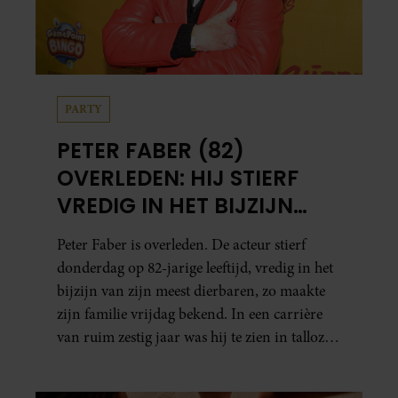
PARTY
PETER FABER (82)
OVERLEDEN: HIJ STIERF
VREDIG IN HET BIJZIJN
VAN ZIJN MEEST
Peter Faber is overleden. De acteur stierf
DIERBAREN
donderdag op 82-jarige leeftijd, vredig in het
bijzijn van zijn meest dierbaren, zo maakte
zijn familie vrijdag bekend. In een carrière
van ruim zestig jaar was hij te zien in talloze
films, tv-series en theaterproducties.