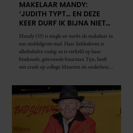
MAKELAAR MANDY:
‘JUDITH TYPT… EN DEZE
KEER DURF IK BIJNA NIET
TE LEZEN WAT ER KOMT’
Mandy (33) is single en werkt als makelaar in
een middelgrote stad. Haar liefdesleven is
allesbehalve rustig: ze is verliefd op haar
biseksuele, getrouwde buurman Tijn, heeft
een crush op collega Maureen én onderhoudt
in het geheim een seksuele relatie met een
bekende Nederlander.