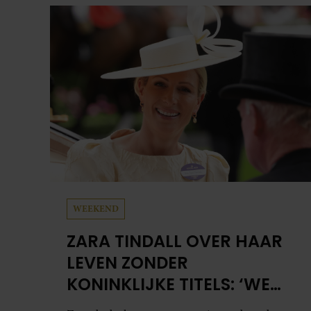
WEEKEND
ZARA TINDALL OVER HAAR
LEVEN ZONDER
KONINKLIJKE TITELS: ‘WE
HEBBEN ENORM VEEL GELUK