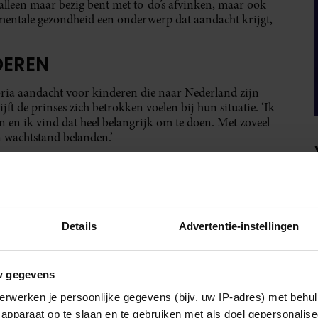
 alleen maar bezig bent met to-do’s afvinken, maar ook
s mentale gezondheid een onderwerp dat aandacht krijgt,
DEREN
ória aandacht voor kinderen die naar Nederland zijn
ft de prinses zich betrokken voelen bij hun situatie. ‘Ik
 en ik vind dat heel belangrijk om te doen. Met zoveel
n wachtstand belanden.’
luit Viktória het niet helemaal uit. ‘Ik vind het een heel
n, maar ik ben nu druk bezig met de verhuizing, mijn
ven niet.’
Details
Advertentie-instellingen
w gegevens
erwerken je persoonlijke gegevens (bijv. uw IP-adres) met behul
apparaat op te slaan en te gebruiken met als doel gepersonalise