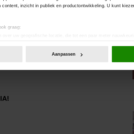
Terug in de tijd: het auto-ongeluk van
 content, inzicht in publiek en productontwikkeling. U kunt kiez
prins Bernhard
1 augustus 2026
 ook graag:
Prinses Amalia vindt steun bij
 over uw geografische locatie, die tot een paar meter nauwkeuri
toekomstige koninginnen in groepsapp
eren door het actief te scannen op specifieke eigenschappen (fing
1 augustus 2026
onlijke gegevens worden verwerkt en stel uw voorkeuren in he
Aanpassen
jzigen of intrekken in de Cookieverklaring.
ent en advertenties te personaliseren, om functies voor social
. Ook delen we informatie over uw gebruik van onze site met on
e. Deze partners kunnen deze gegevens combineren met andere i
erzameld op basis van uw gebruik van hun services. U gaat akk
IA!