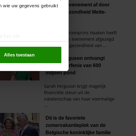
en wie uw gegevens gebruikt
g kan zijn
erprinting)
t
detailgedeelte
in. U kunt uw
Alles toestaan
 media te bieden en om ons
ze partners voor social
nformatie die u aan ze heeft
oord met onze cookies als u