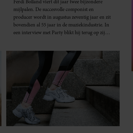
Ferdi Bolland viert dit jaar twee bijzondere
mijlpalen. De succesvolle componist en
producer wordt in augustus zeventig jaar en zit
bovendien al 55 jaar in de muziekindustrie. In
een interview met Party blikt hij terug op zijn
indrukwekkende carrière, maar maakt hij
vooral duidelijk waar zijn prioriteiten
tegenwoordig liggen: zijn gezin.