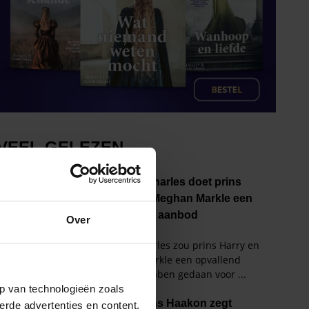
Over
p van technologieën zoals
erde advertenties en content,