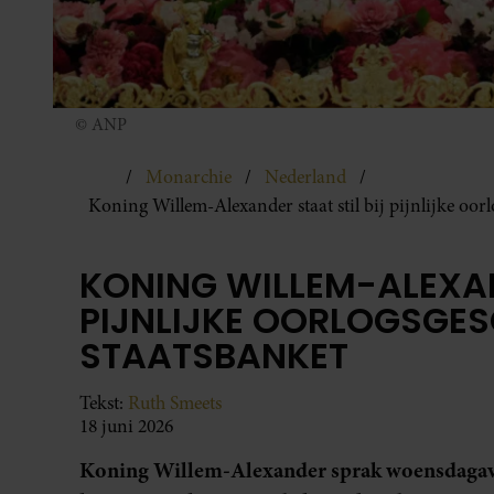
© ANP
Monarchie
Nederland
Koning Willem-Alexander staat stil bij pijnlijke oorl
KONING WILLEM-ALEXAN
PIJNLIJKE OORLOGSGES
STAATSBANKET
Tekst:
Ruth Smeets
18 juni 2026
Koning Willem-Alexander sprak woensdagavon