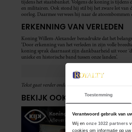
tijdens het staatsbanket. Volgens de koning is tijdens
en militairen. Ook stond hij stil bij het zware lot van 
oorlog. Daarmee verwees hij naar de atoombommen di
ERKENNING VAN VERLEDEN
Koning Willem-Alexander benadrukte dat het belangrij
‘Door erkenning van het verleden in zijn volle breedt
koning sprak daarnaast zijn dankbaarheid uit voor ‘de
unieke en historische band tussen onze landen’.
Tekst gaat verder onder de video.
Toestemming
BEKIJK OOK:
Verantwoord gebruik van u
Wij en
onze 1022 partners
v
cookies om informatie op uw 