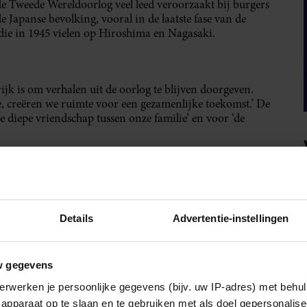
 de Tweede Wereldoorlog veel leed veroorzaakt bij burgers
de Japanse bevolking, vooral in de laatste fase van de
e in 1945 vielen op Hiroshima en Nagasaki.
k is om verhalen uit de oorlog te blijven doorgeven.
e, creëren we ruimte voor een gezamenlijke toekomst.’ De
 diepe vriendschap tussen onze familie’ en voor ‘de
Details
Advertentie-instellingen
w gegevens
erwerken je persoonlijke gegevens (bijv. uw IP-adres) met behul
apparaat op te slaan en te gebruiken met als doel gepersonalise