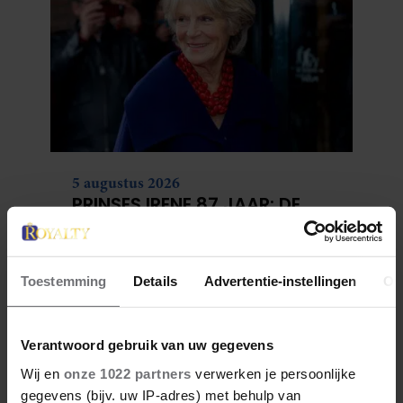
5 augustus 2026
PRINSES IRENE 87 JAAR: DE
ORANJE DIE ALTIJD HAAR
EIGEN PAD KOOS
Toestemming
Details
Advertentie-instellingen
Ov
Verantwoord gebruik van uw gegevens
Wij en
onze 1022 partners
verwerken je persoonlijke
gegevens (bijv. uw IP-adres) met behulp van