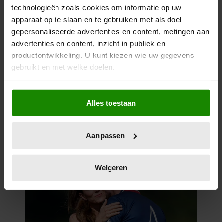
technologieën zoals cookies om informatie op uw
apparaat op te slaan en te gebruiken met als doel
gepersonaliseerde advertenties en content, metingen aan
advertenties en content, inzicht in publiek en
5 augustus 2026
productontwikkeling. U kunt kiezen wie uw gegevens
DEZE TWEEDE NAAM ZAL DE
gebruikt en met welke doelen.
DOCHTER VAN PRINSES
EUGENIE WAARSCHIJNLIJK
Als u het toestaat, willen we ook graag:
KRIJGEN
Alles toestaan
Informatie verzamelen over uw geografische
locatie, die tot een paar meter nauwkeurig kan zijn
Uw apparaat identificeren door het actief te
Aanpassen
scannen op specifieke eigenschappen (fingerprinting)
Lees meer over hoe uw persoonlijke gegevens worden
verwerkt en stel uw voorkeuren in het
detailgedeelte
in.
Weigeren
U kunt uw toestemming op elk moment wijzigen of
intrekken in de Cookieverklaring.
We gebruiken cookies om content en advertenties te