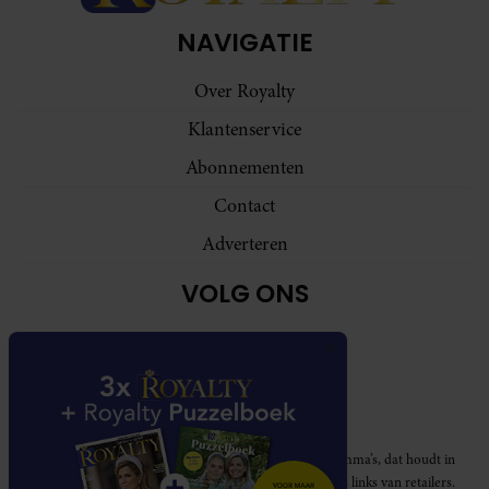
NAVIGATIE
Over Royalty
Klantenservice
Abonnementen
Contact
Adverteren
VOLG ONS
Royalty participeert in diverse affiliate marketing programma’s, dat houdt in
dat Royalty commissies ontvangt voor aankopen middels links van retailers.