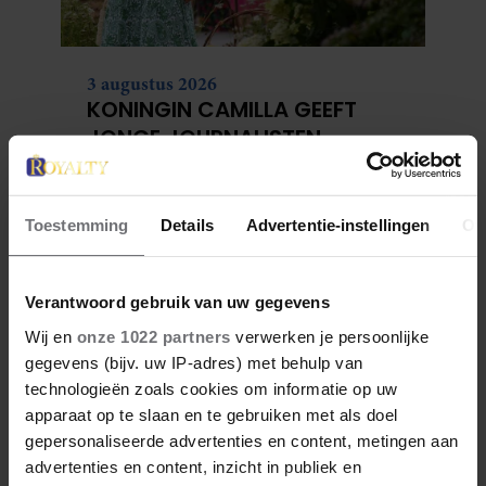
3 augustus 2026
KONINGIN CAMILLA GEEFT
JONGE JOURNALISTEN
FINANCIEEL EEN DUWTJE IN DE
RUG
Toestemming
Details
Advertentie-instellingen
Ov
Verantwoord gebruik van uw gegevens
Wij en
onze 1022 partners
verwerken je persoonlijke
gegevens (bijv. uw IP-adres) met behulp van
technologieën zoals cookies om informatie op uw
apparaat op te slaan en te gebruiken met als doel
gepersonaliseerde advertenties en content, metingen aan
3 augustus 2026
advertenties en content, inzicht in publiek en
ALLES OVER DE JARIGE