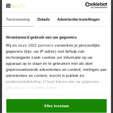
Toestemming
Details
Advertentie-instellingen
Ov
5 juli 2022
Verantwoord gebruik van uw gegevens
HENRI VERMAAKT ZICH OP
Wij en
onze 1022 partners
verwerken je persoonlijke
MULTICULTUREEL FESTIVAL
gegevens (bijv. uw IP-adres) met behulp van
technologieën zoals cookies om informatie op uw
Luxemburgse groothertog bij opening va Sete Sóis
apparaat op te slaan en te gebruiken met als doel
Sete Luas.
gepersonaliseerde advertenties en content, metingen aan
advertenties en content, inzicht in publiek en
productontwikkeling. U kunt kiezen wie uw gegevens
gebruikt en met welke doelen.
Als u het toestaat, willen we ook graag:
Alles toestaan
Informatie verzamelen over uw geografische
locatie, die tot een paar meter nauwkeurig kan zijn