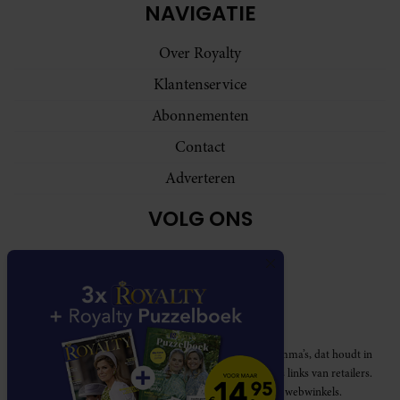
NAVIGATIE
Over Royalty
Klantenservice
Abonnementen
Contact
Adverteren
VOLG ONS
Royalty participeert in diverse affiliate marketing programma’s, dat houdt in
dat Royalty commissies ontvangt voor aankopen middels links van retailers.
Deze website wordt niet gesponsord door de genoemde webwinkels.