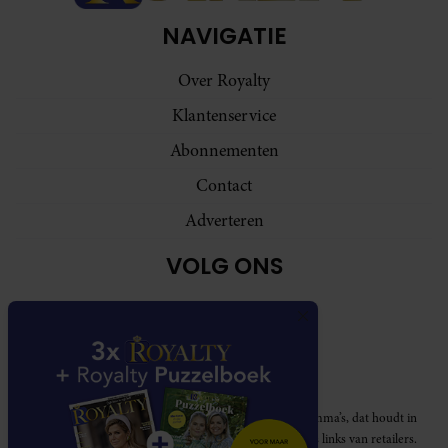
NAVIGATIE
Over Royalty
Klantenservice
Abonnementen
Contact
Adverteren
VOLG ONS
Royalty participeert in diverse affiliate marketing programma’s, dat houdt in
dat Royalty commissies ontvangt voor aankopen middels links van retailers.