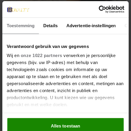
Toestemming
Details
Advertentie-instellingen
Ov
24 februari 2025
DÍT IS HOE PRINSES MAHRA
Verantwoord gebruik van uw gegevens
VAN DUBAI HAAR EIGEN PAD
Wij en
onze 1022 partners
verwerken je persoonlijke
KIEST NA HAAR
gegevens (bijv. uw IP-adres) met behulp van
technologieën zoals cookies om informatie op uw
SPRAAKMAKENDE SCHEIDING
apparaat op te slaan en te gebruiken met als doel
In 2024 brak prinses Mahra van Dubai (30) het
gepersonaliseerde advertenties en content, metingen aan
internet met een niet te missen boodschap aan haar
advertenties en content, inzicht in publiek en
ontrouwe echtgenoot: 'Ik ga van je scheiden, ik ga
productontwikkeling. U kunt kiezen wie uw gegevens
van je scheiden, ik ga van je scheiden.' Haar vader,
gebruikt en met welke doelen.
emir Mohammed bin Rasjid Al Maktoum (75), gaf
haar zijn zegen om de scheiding door te zetten – en
Als u het toestaat, willen we ook graag:
Mahra liet er geen gras over groeien. Maar hoe ziet
Alles toestaan
Informatie verzamelen over uw geografische
haar leven er nu uit?