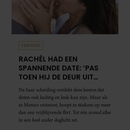
VRIENDIN
RACHÉL HAD EEN
SPANNENDE DATE: ‘PAS
TOEN HIJ DE DEUR UIT
WAS, BESEFTE IK WAT ER
Na haar scheiding ontdekt deze lezeres dat
ECHT WAS GEBEURD’
daten ook luchtig en leuk kan zijn. Maar als
ze Menno ontmoet, hoopt ze stiekem op meer
dan een vrijblijvende flirt. Tot één avond alles
in een heel ander daglicht zet.