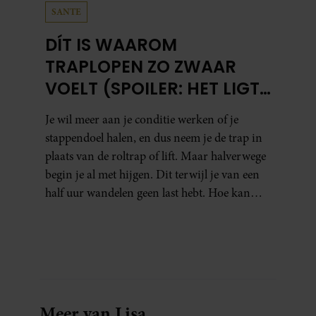
SANTE
DÍT IS WAAROM
TRAPLOPEN ZO ZWAAR
VOELT (SPOILER: HET LIGT
NIET AAN JE CONDITIE)
Je wil meer aan je conditie werken of je
stappendoel halen, en dus neem je de trap in
plaats van de roltrap of lift. Maar halverwege
begin je al met hijgen. Dit terwijl je van een
half uur wandelen geen last hebt. Hoe kan
dat?
Meer van Lisa