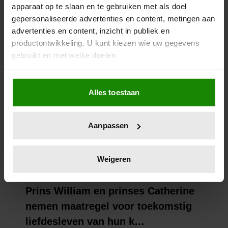
apparaat op te slaan en te gebruiken met als doel
gepersonaliseerde advertenties en content, metingen aan
advertenties en content, inzicht in publiek en
productontwikkeling. U kunt kiezen wie uw gegevens
gebruikt en met welke doelen.
Als u het toestaat, willen we ook graag:
Alles toestaan
Informatie verzamelen over uw geografische
locatie, die tot een paar meter nauwkeurig kan zijn
Uw apparaat identificeren door het actief te
Aanpassen
scannen op specifieke eigenschappen (fingerprinting)
Lees meer over hoe uw persoonlijke gegevens worden
verwerkt en stel uw voorkeuren in het
detailgedeelte
in.
Weigeren
U kunt uw toestemming op elk moment wijzigen of
intrekken in de Cookieverklaring.
We gebruiken cookies om content en advertenties te
personaliseren, om functies voor social media te bieden