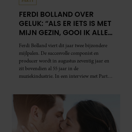
PARTY
FERDI BOLLAND OVER
GELUK: “ALS ER IETS IS MET
MIJN GEZIN, GOOI IK ALLES
UIT MIJN AGENDA”
Ferdi Bolland viert dit jaar twee bijzondere
mijlpalen. De succesvolle componist en
producer wordt in augustus zeventig jaar en
zit bovendien al 55 jaar in de
muziekindustrie. In een interview met Party
blikt hij terug op zijn indrukwekkende
carrière, maar maakt hij vooral duidelijk
waar zijn prioriteiten tegenwoordig liggen:
zijn gezin.