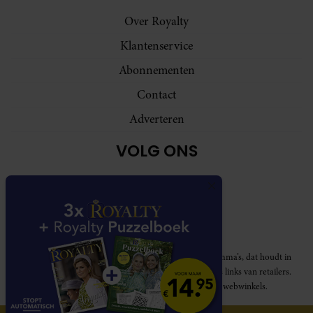
Over Royalty
Klantenservice
Abonnementen
Contact
Adverteren
VOLG ONS
Royalty participeert in diverse affiliate marketing programma’s, dat houdt in
dat Royalty commissies ontvangt voor aankopen middels links van retailers.
Deze website wordt niet gesponsord door de genoemde webwinkels.