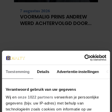
7 augustus 2026
VOORMALIG PRINS ANDREW
WERD ACHTERVOLGD DOOR
VERMEENDE STALKER MET
BIVAKMUTS
Toestemming
Details
Advertentie-instellingen
Ov
Verantwoord gebruik van uw gegevens
Wij en
onze 1022 partners
verwerken je persoonlijke
gegevens (bijv. uw IP-adres) met behulp van
technologieën zoals cookies om informatie op uw