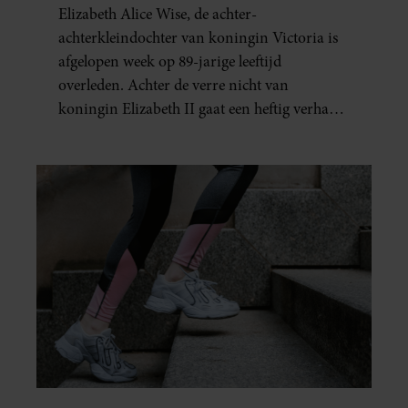
DOOD VAN HAAR BABY
Elizabeth Alice Wise, de achter-
achterkleindochter van koningin Victoria is
afgelopen week op 89-jarige leeftijd
overleden. Achter de verre nicht van
koningin Elizabeth II gaat een heftig verhaal
schuil. Zo zag haar leven eruit.