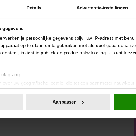
Details
Advertentie-instellingen
w gegevens
erwerken je persoonlijke gegevens (bijv. uw IP-adres) met behul
apparaat op te slaan en te gebruiken met als doel gepersonalise
 content, inzicht in publiek en productontwikkeling. U kunt kiez
 ook graag:
 over uw geografische locatie, die tot een paar meter nauwkeuri
eren door het actief te scannen op specifieke eigenschappen (fing
onlijke gegevens worden verwerkt en stel uw voorkeuren in he
Aanpassen
jzigen of intrekken in de Cookieverklaring.
ent en advertenties te personaliseren, om functies voor social
. Ook delen we informatie over uw gebruik van onze site met on
e. Deze partners kunnen deze gegevens combineren met andere i