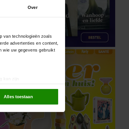
Over
p van technologieën zoals
erde advertenties en content,
en wie uw gegevens gebruikt
g kan zijn
erprinting)
t
detailgedeelte
in. U kunt uw
Alles toestaan
 media te bieden en om ons
ze partners voor social
nformatie die u aan ze heeft