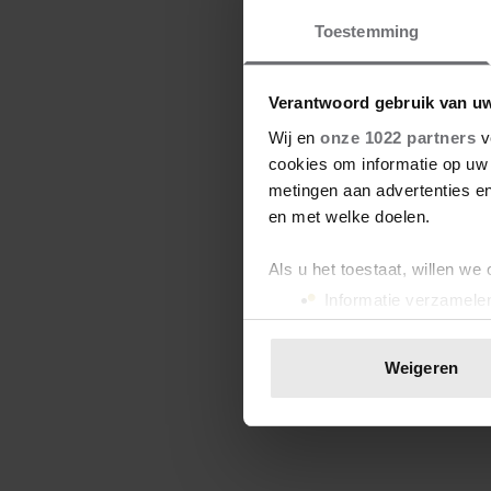
Toestemming
Verantwoord gebruik van u
Wij en
onze 1022 partners
v
cookies om informatie op uw 
metingen aan advertenties en
en met welke doelen.
Als u het toestaat, willen we
Informatie verzamelen
Uw apparaat identific
Lees meer over hoe uw perso
Weigeren
toestemming op elk moment wi
We gebruiken cookies om cont
websiteverkeer te analyseren
media, adverteren en analys